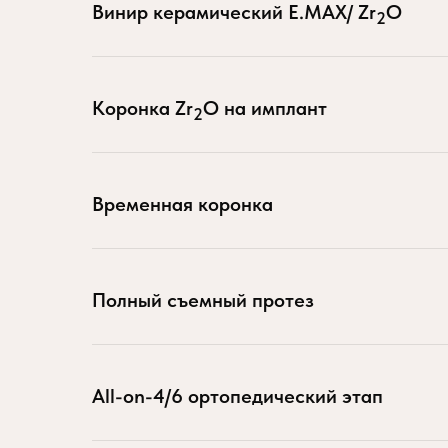
Винир керамический E.MAX/ Zr
O
2
Коронка Zr
O на имплант
2
Временная коронка
Полный съемный протез
All-on-4/6 ортопедический этап