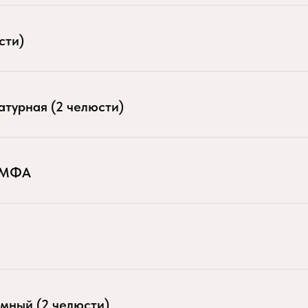
сти)
атурная (2 челюсти)
ю МФА
мный (2 челюсти)