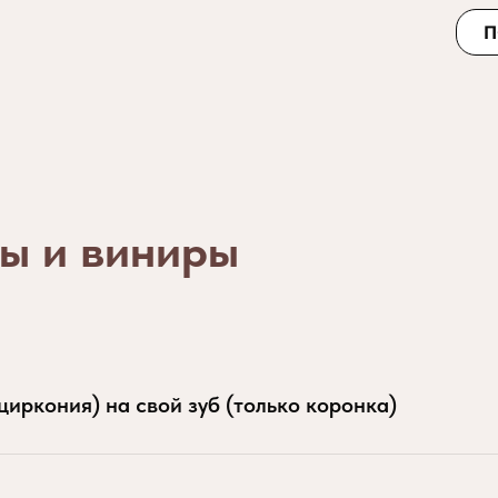
П
зы и виниры
циркония) на свой зуб (только коронка)