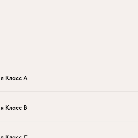
я Класс А
я Класс B
я Класс С