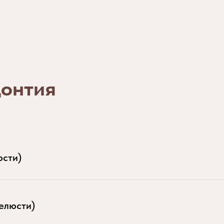
донтия
юсти)
елюсти)